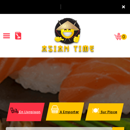
×
0
ACCUEIL
LA CARTE
NOTRE RESTAURANT
VOS AVIS
En Livraison
A Emporter
Sur Place
MENTIONS LÉGALES