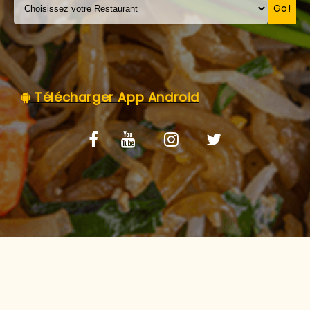
C.G.V
Go!
Télécharger App Android