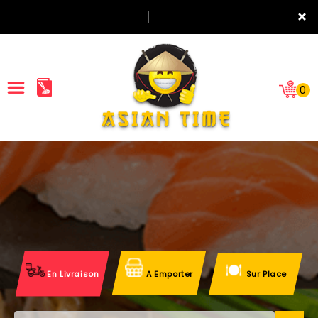
×
0
ACCUEIL
LA CARTE
NOTRE RESTAURANT
VOS AVIS
En Livraison
A Emporter
Sur Place
MENTIONS LÉGALES