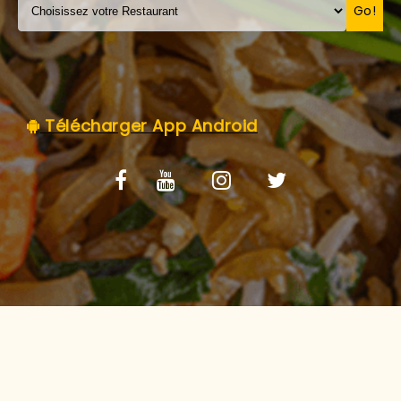
C.G.V
Go!
Télécharger App Android