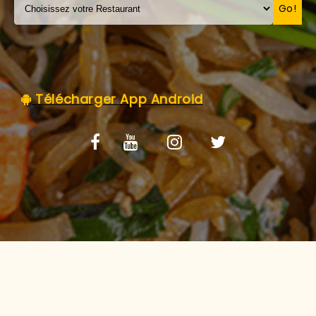
C.G.V
Go!
Télécharger App Android