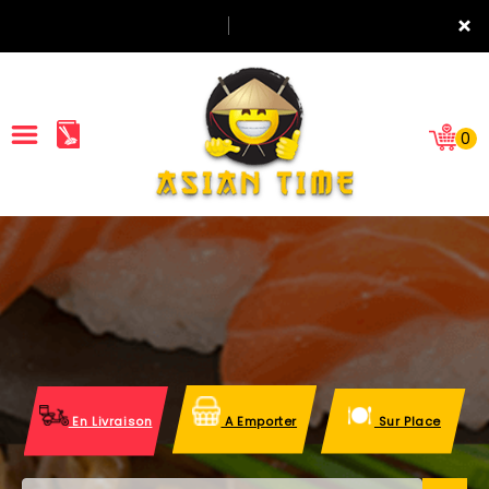
×
0
ACCUEIL
LA CARTE
NOTRE RESTAURANT
VOS AVIS
En Livraison
A Emporter
Sur Place
MENTIONS LÉGALES