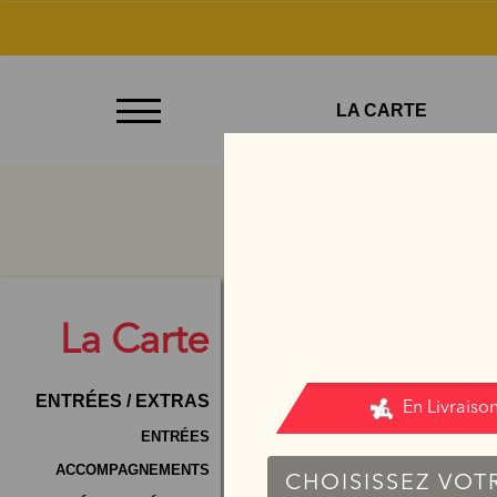
À
LA CARTE
Emporter
Allergènes
Charte
Qualité
C.G.V
La
Carte
Contact
ENTRÉES / EXTRAS
Mentions
Légales
ENTRÉES
ACCOMPAGNEMENTS
Mobile