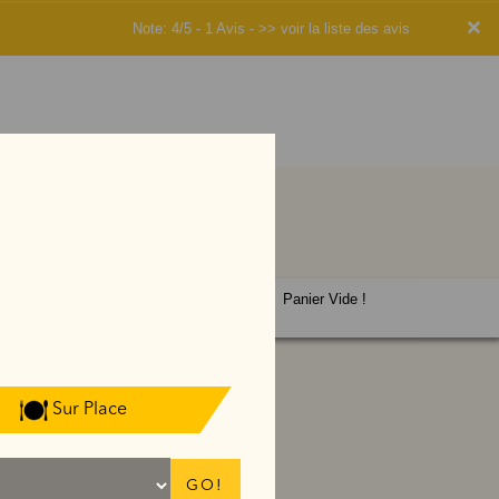
×
Note: 4/5 - 1 Avis -
>> voir la liste des avis
Panier Vide !