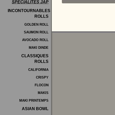
SPÉCIALITÉS JAP
Programme
INCONTOURNABLES
De
ROLLS
Fidélité
GOLDEN ROLL
SAUMON ROLL
Vos
AVOCADO ROLL
Avis
MAKI DINDE
Zones
CLASSIQUES
de
ROLLS
Livraison
CALIFORNIA
CRISPY
FLOCON
MAKIS
MAKI PRINTEMPS
ASIAN BOWL