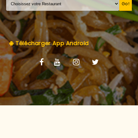
C.G.V
Go!
Télécharger App Android