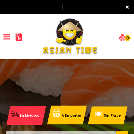
×
0
ACCUEIL
LA CARTE
NOTRE RESTAURANT
VOS AVIS
En Livraison
A Emporter
Sur Place
MENTIONS LÉGALES