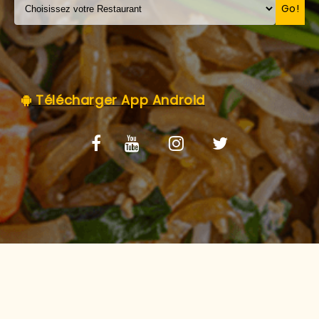
C.G.V
Go!
Télécharger App Android