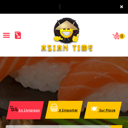
×
0
ACCUEIL
LA CARTE
NOTRE RESTAURANT
VOS AVIS
En Livraison
A Emporter
Sur Place
MENTIONS LÉGALES