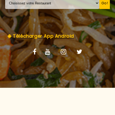
C.G.V
Go!
Télécharger App Android