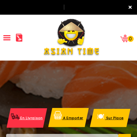
×
0
ACCUEIL
LA CARTE
NOTRE RESTAURANT
VOS AVIS
En Livraison
A Emporter
Sur Place
MENTIONS LÉGALES