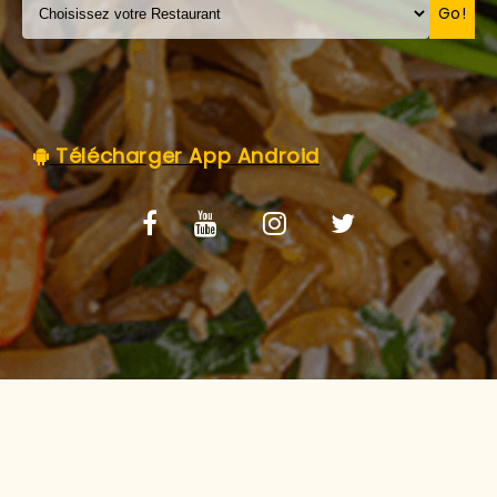
C.G.V
Go!
Télécharger App Android