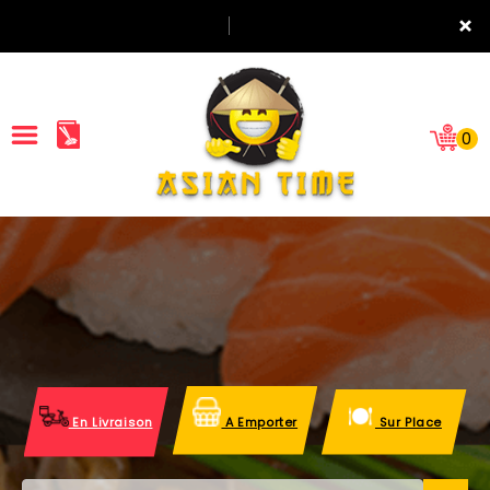
×
0
ACCUEIL
LA CARTE
NOTRE RESTAURANT
VOS AVIS
En Livraison
A Emporter
Sur Place
MENTIONS LÉGALES