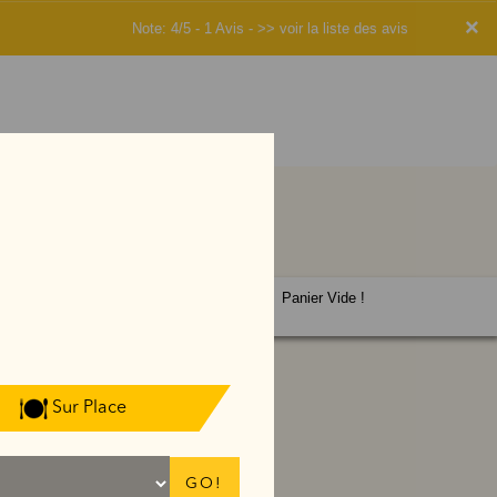
×
Note: 4/5 - 1 Avis -
>> voir la liste des avis
Panier Vide !