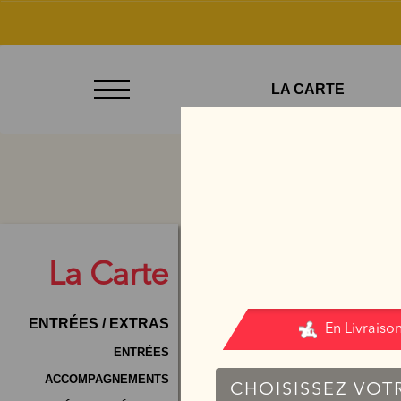
À
LA CARTE
Emporter
Allergènes
Charte
Qualité
A
C.G.V
La
Carte
Contact
ENTRÉES / EXTRAS
Mentions
Légales
ENTRÉES
ACCOMPAGNEMENTS
Mobile