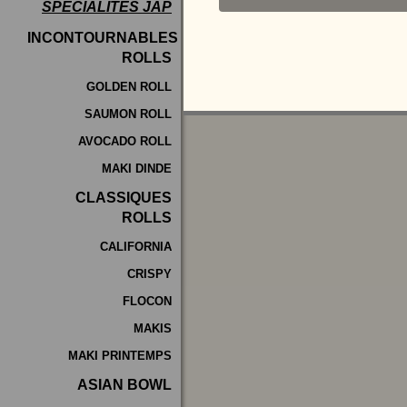
SPÉCIALITÉS JAP
Programme
INCONTOURNABLES
De
ROLLS
Fidélité
GOLDEN ROLL
SAUMON ROLL
Vos
AVOCADO ROLL
Avis
MAKI DINDE
Zones
CLASSIQUES
de
ROLLS
Livraison
CALIFORNIA
CRISPY
FLOCON
MAKIS
MAKI PRINTEMPS
ASIAN BOWL