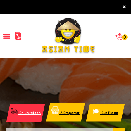
×
0
ACCUEIL
LA CARTE
NOTRE RESTAURANT
VOS AVIS
En Livraison
A Emporter
Sur Place
MENTIONS LÉGALES