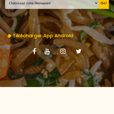
C.G.V
Go!
Télécharger App Android