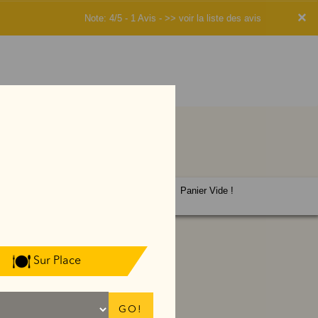
×
Note: 4/5 - 1 Avis -
>> voir la liste des avis
Panier Vide !