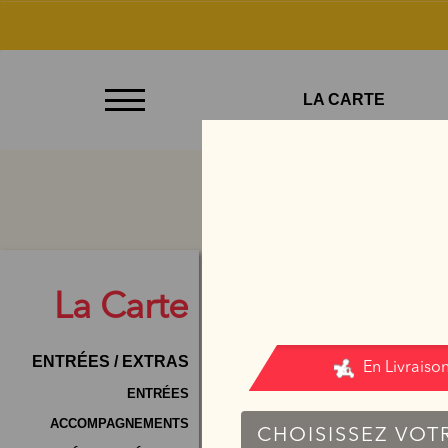
À
LA CARTE
Emporter
Allergènes
Charte
Qualité
C.G.V
La
Carte
Contact
ENTRÉES / EXTRAS
Mentions
Légales
ENTRÉES
ACCOMPAGNEMENTS
Mobile