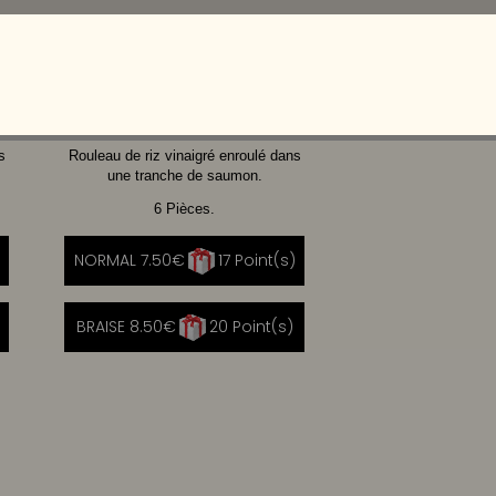
CHEVRE
CHEESE
MIEL
s
Rouleau de riz vinaigré enroulé dans
une tranche de saumon.
6 Pièces.
NORMAL 7.50€
17 Point(s)
BRAISE 8.50€
20 Point(s)