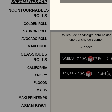
SPÉCIALITÉS JAP
Programme
INCONTOURNABLES
De
ROLLS
AVOCAT
CHEESE
Fidélité
GOLDEN ROLL
SAUMON ROLL
Vos
Rouleau de riz vinaigré enroulé dan
AVOCADO ROLL
Avis
une tranche de saumon.
MAKI DINDE
6 Pièces.
Zones
CLASSIQUES
de
NORMAL 7.50€
17 Point(s)
ROLLS
Livraison
CALIFORNIA
BRAISE 8.50€
20 Point(s)
CRISPY
FLOCON
MAKIS
MAKI PRINTEMPS
ASIAN BOWL