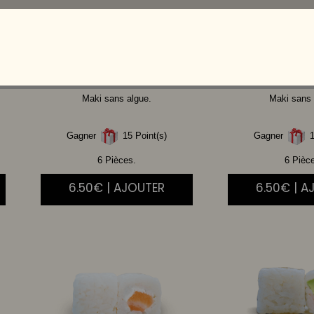
SAUMON
CHEESE
THON
A
Maki sans algue.
Maki sans 
Gagner
15 Point(s)
Gagner
1
6 Pièces.
6 Pièc
6.50€ | AJOUTER
6.50€ | A