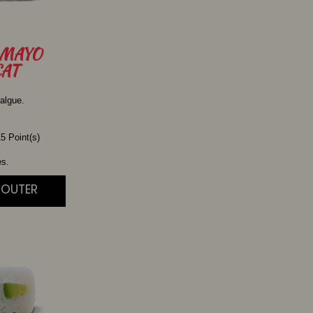
MAYO
AT
algue.
5 Point(s)
es.
JOUTER