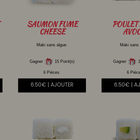
SAUMON
FUME
POULET
CHEESE
AVOC
Maki sans algue.
Maki sans 
Gagner
15 Point(s)
Gagner
1
6 Pièces.
6 Pièc
6.50€ | AJOUTER
6.50€ | A