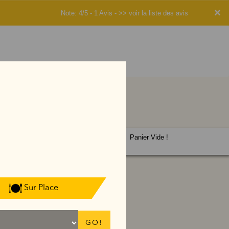
×
Note: 4/5 - 1 Avis -
>> voir la liste des avis
Panier Vide !