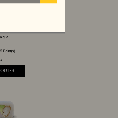
VOCAT
algue.
5 Point(s)
es.
JOUTER