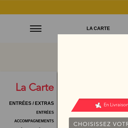
À
LA CARTE
Emporter
Allergènes
Charte
Qualité
C.G.V
La
Carte
Contact
ENTRÉES / EXTRAS
Mentions
Légales
ENTRÉES
ACCOMPAGNEMENTS
Mobile