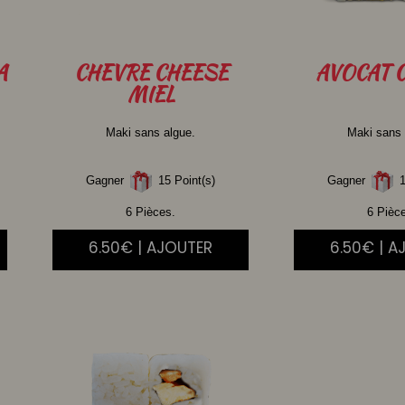
A
CHEVRE
CHEESE
AVOCAT
C
MIEL
Maki sans algue.
Maki sans 
Gagner
15 Point(s)
Gagner
1
6 Pièces.
6 Pièc
6.50€ | AJOUTER
6.50€ | A