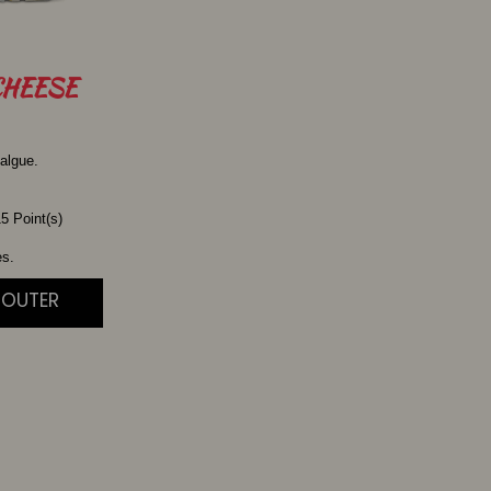
HEESE
algue.
5 Point(s)
es.
JOUTER