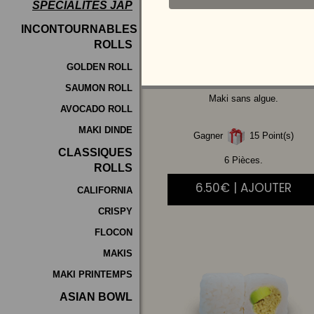
SPÉCIALITÉS JAP
Programme
INCONTOURNABLES
De
ROLLS
SAUMON
AVOCAT
Fidélité
GOLDEN ROLL
SAUMON ROLL
Vos
Maki sans algue.
AVOCADO ROLL
Avis
MAKI DINDE
Gagner
15 Point(s)
Zones
CLASSIQUES
de
6 Pièces.
ROLLS
Livraison
6.50€ | AJOUTER
CALIFORNIA
CRISPY
FLOCON
MAKIS
MAKI PRINTEMPS
ASIAN BOWL