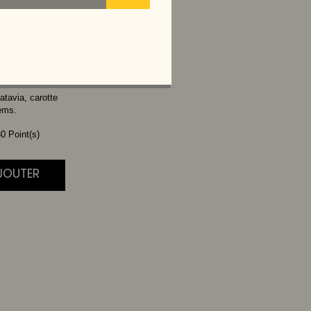
TTE
atavia, carotte
ems.
0 Point(s)
AJOUTER