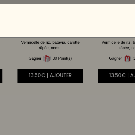
BOEUF
CREVE
Vermicelle de riz, batavia, carotte
Vermicelle de riz, b
râpée, nems.
râpée, n
Gagner
30 Point(s)
Gagner
3
13.50€ | AJOUTER
13.50€ | 