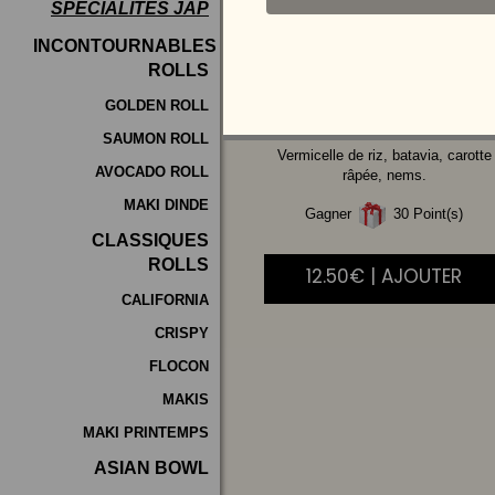
SPÉCIALITÉS JAP
Programme
INCONTOURNABLES
De
ROLLS
POULET
Fidélité
GOLDEN ROLL
SAUMON ROLL
Vos
Vermicelle de riz, batavia, carotte
AVOCADO ROLL
Avis
râpée, nems.
MAKI DINDE
Gagner
30 Point(s)
Zones
CLASSIQUES
de
ROLLS
12.50€ | AJOUTER
Livraison
CALIFORNIA
CRISPY
FLOCON
MAKIS
MAKI PRINTEMPS
ASIAN BOWL