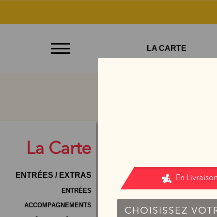
À
LA CARTE
Emporter
Allergènes
Charte
Qualité
C.G.V
La
Carte
Contact
ENTRÉES / EXTRAS
Mentions
Légales
ENTRÉES
ACCOMPAGNEMENTS
Mobile