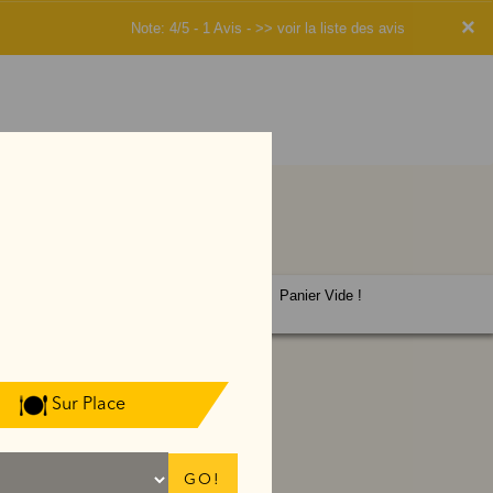
×
Note: 4/5 - 1 Avis -
>> voir la liste des avis
Panier Vide !