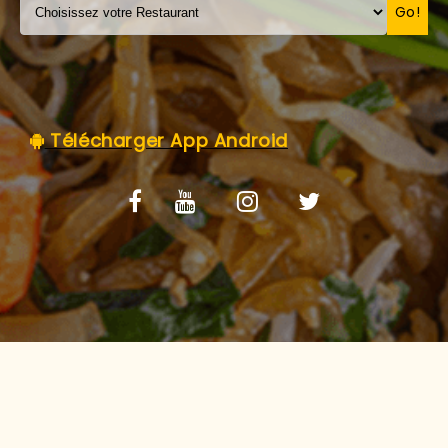
C.G.V
Go!
Télécharger App Android