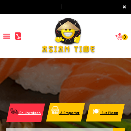
×
0
ACCUEIL
LA CARTE
NOTRE RESTAURANT
VOS AVIS
En Livraison
A Emporter
Sur Place
MENTIONS LÉGALES