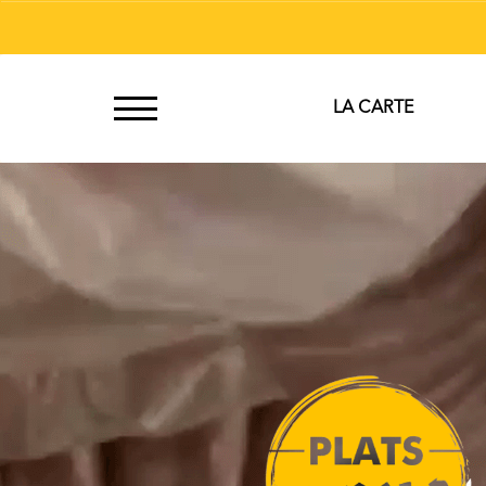
À
LA CARTE
Emporter
Allergènes
Charte
Qualité
C.G.V
Contact
Mentions
Légales
Mobile