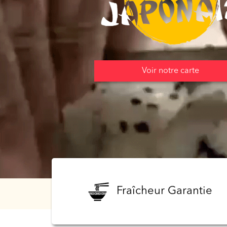
Programme
De
Fidélité
Vos
Voir notre carte
Avis
Zones
de
Livraison
Fraîcheur Garantie