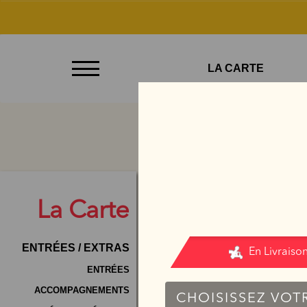
À
LA CARTE
Emporter
Allergènes
Charte
Qualité
C.G.V
La
Carte
Contact
ENTRÉES / EXTRAS
Mentions
Légales
ENTRÉES
ACCOMPAGNEMENTS
Mobile