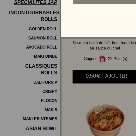
SPÉCIALITÉS JAP
Programme
INCONTOURNABLES
De
ROLLS
LEGUMES
Fidélité
GOLDEN ROLL
SAUMON ROLL
Vos
Nouille à base de blé, fine, torsadé 
AVOCADO ROLL
Avis
sa sauce du chef.
MAKI DINDE
Gagner
22 Point(s)
Zones
CLASSIQUES
de
ROLLS
10.50€ | AJOUTER
Livraison
CALIFORNIA
CRISPY
FLOCON
MAKIS
MAKI PRINTEMPS
ASIAN BOWL