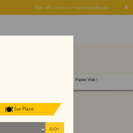
×
Note: 4/5 - 1 Avis -
>> voir la liste des avis
Panier Vide !