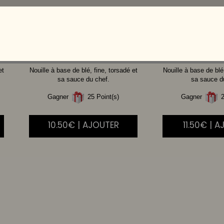
POULET
BOE
et
Nouille à base de blé, fine, torsadé et
Nouille à base de blé,
sa sauce du chef.
sa sauce d
Gagner
25 Point(s)
Gagner
2
10.50€ | AJOUTER
11.50€ | 