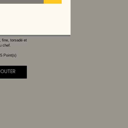
UF
 fine, torsadé et
u chef.
5 Point(s)
AJOUTER