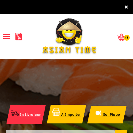
×
0
ACCUEIL
LA CARTE
NOTRE RESTAURANT
VOS AVIS
En Livraison
A Emporter
Sur Place
MENTIONS LÉGALES