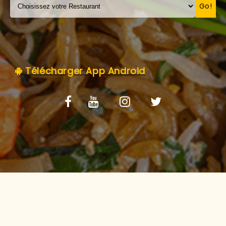
C.G.V
Go!
Télécharger App Android