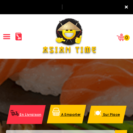
×
0
ACCUEIL
LA CARTE
NOTRE RESTAURANT
VOS AVIS
En Livraison
A Emporter
Sur Place
MENTIONS LÉGALES