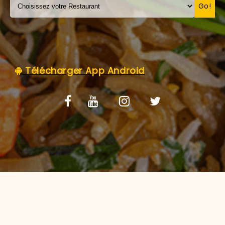
C.G.V
Go!
Télécharger App Android