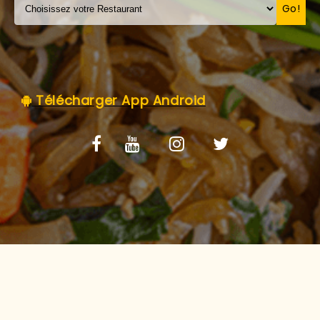
C.G.V
Go!
Télécharger App Android