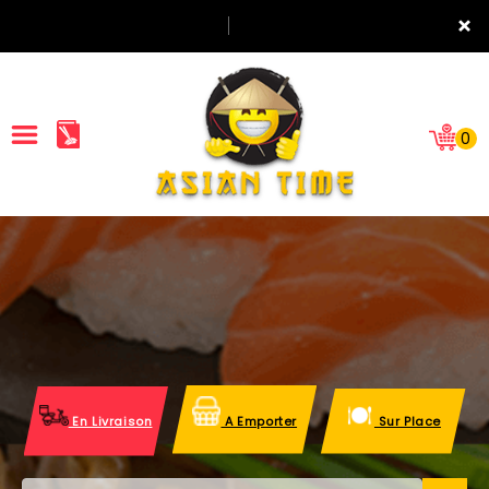
×
0
ACCUEIL
LA CARTE
NOTRE RESTAURANT
VOS AVIS
En Livraison
A Emporter
Sur Place
MENTIONS LÉGALES