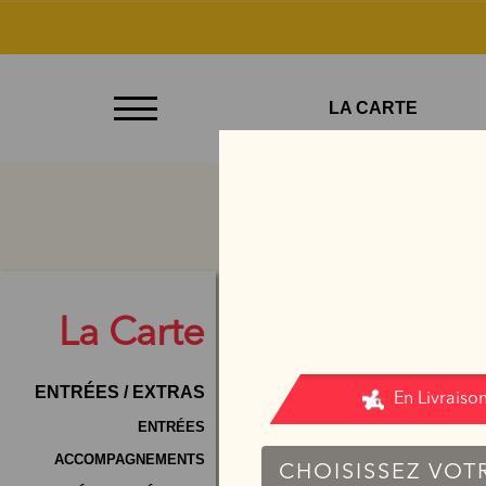
À
LA CARTE
Emporter
Allergènes
Charte
Qualité
C.G.V
La
Carte
Contact
ENTRÉES / EXTRAS
Mentions
Légales
ENTRÉES
ACCOMPAGNEMENTS
Mobile