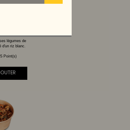
THAI
 ses légumes de
d'un riz blanc.
5 Point(s)
AJOUTER