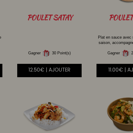
POULET
SATAY
POULET
e
Plat en sauce avec
saison, accompagné 
Gagner
30 Point(s)
Gagner
2
12.50€ | AJOUTER
11.00€ | 