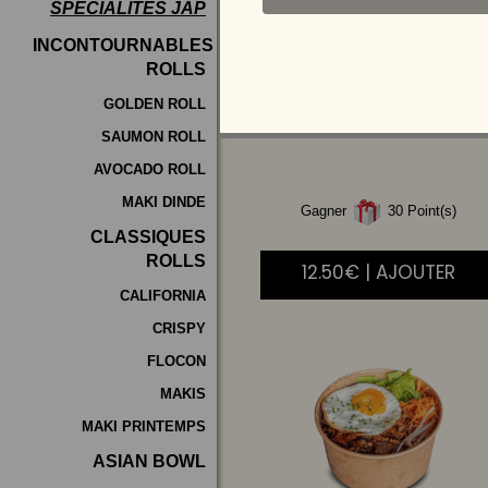
SPÉCIALITÉS JAP
Programme
INCONTOURNABLES
De
ROLLS
POULET
AIGRE
Fidélité
DOUCE
GOLDEN ROLL
SAUMON ROLL
Vos
AVOCADO ROLL
Avis
MAKI DINDE
Gagner
30 Point(s)
Zones
CLASSIQUES
de
ROLLS
12.50€ | AJOUTER
Livraison
CALIFORNIA
CRISPY
FLOCON
MAKIS
MAKI PRINTEMPS
ASIAN BOWL