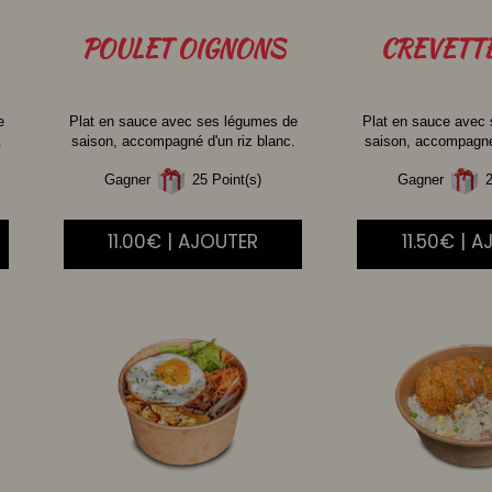
POULET
OIGNONS
CREVETT
e
Plat en sauce avec ses légumes de
Plat en sauce avec
.
saison, accompagné d'un riz blanc.
saison, accompagné 
Gagner
25 Point(s)
Gagner
2
11.00€ | AJOUTER
11.50€ | 