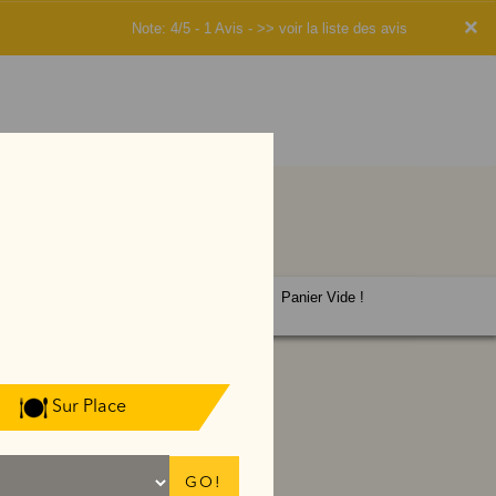
×
Note: 4/5 - 1 Avis -
>> voir la liste des avis
Panier Vide !