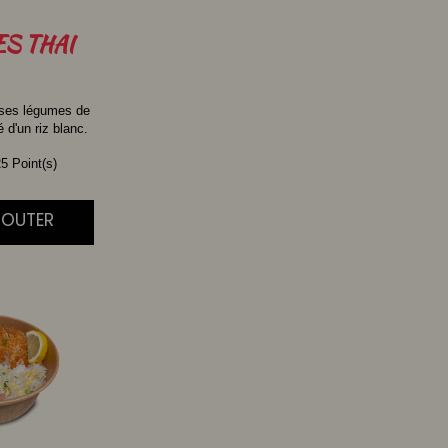
ES
THAI
 ses légumes de
d'un riz blanc.
5 Point(s)
AJOUTER