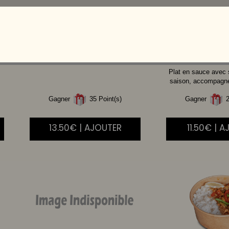
CREVETTE
AIGRE
BOEUF
DOUCE
Plat en sauce avec
saison, accompagné 
Gagner
35 Point(s)
Gagner
2
13.50€ | AJOUTER
11.50€ | 