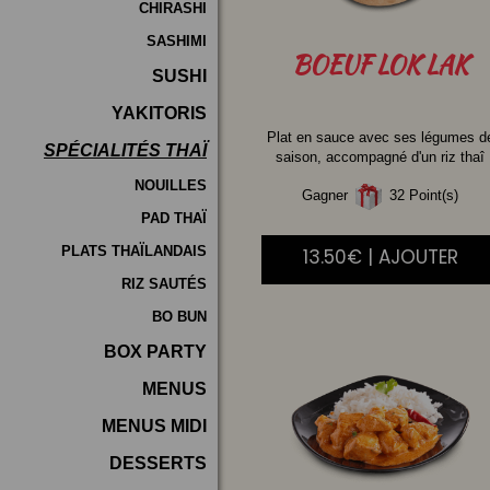
CHIRASHI
SASHIMI
BOEUF
LOK LAK
SUSHI
YAKITORIS
Plat en sauce avec ses légumes d
SPÉCIALITÉS THAÏ
saison, accompagné d'un riz thaî
NOUILLES
Gagner
32 Point(s)
PAD THAÏ
PLATS THAÏLANDAIS
13.50€ | AJOUTER
RIZ SAUTÉS
BO BUN
BOX PARTY
MENUS
MENUS MIDI
DESSERTS