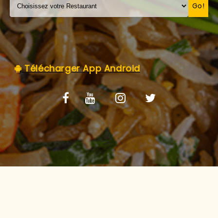
C.G.V
Go!
Télécharger App Android