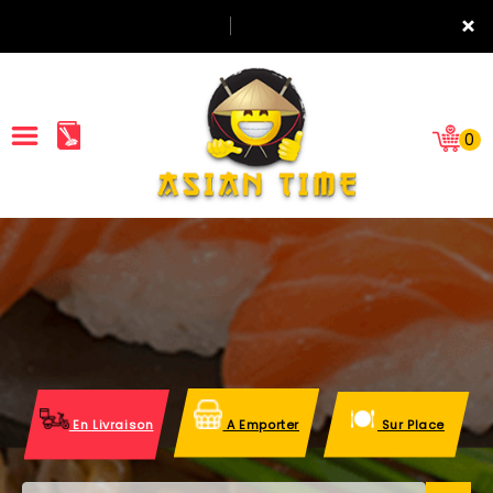
×
0
ACCUEIL
LA CARTE
NOTRE RESTAURANT
VOS AVIS
En Livraison
A Emporter
Sur Place
MENTIONS LÉGALES