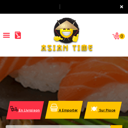
×
0
ACCUEIL
LA CARTE
NOTRE RESTAURANT
VOS AVIS
En Livraison
A Emporter
Sur Place
MENTIONS LÉGALES