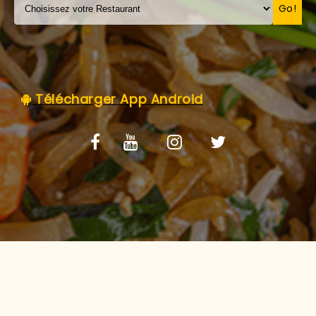
C.G.V
Go!
Télécharger App Android