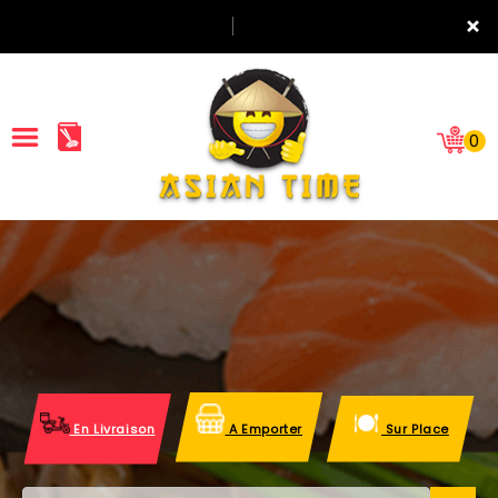
×
0
ACCUEIL
LA CARTE
NOTRE RESTAURANT
VOS AVIS
En Livraison
A Emporter
Sur Place
MENTIONS LÉGALES