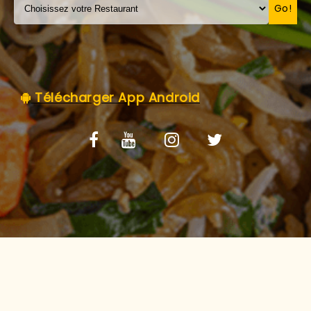
C.G.V
Go!
Télécharger App Android