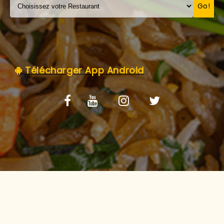
C.G.V
Go!
Télécharger App Android