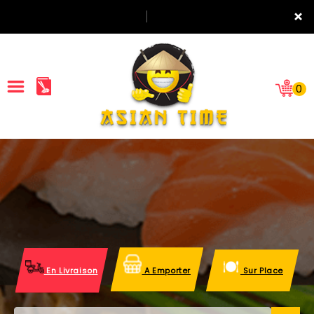
×
0
ACCUEIL
LA CARTE
NOTRE RESTAURANT
VOS AVIS
En Livraison
A Emporter
Sur Place
MENTIONS LÉGALES