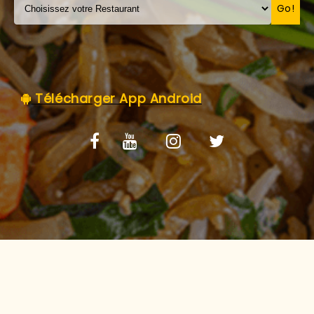
C.G.V
Go!
Télécharger App Android