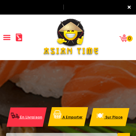
×
0
ACCUEIL
LA CARTE
NOTRE RESTAURANT
VOS AVIS
En Livraison
A Emporter
Sur Place
MENTIONS LÉGALES