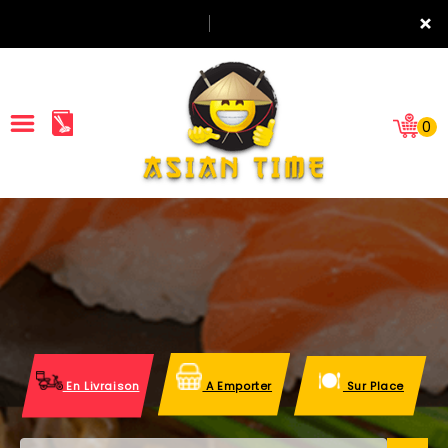
×
0
ACCUEIL
LA CARTE
NOTRE RESTAURANT
VOS AVIS
En Livraison
A Emporter
Sur Place
MENTIONS LÉGALES