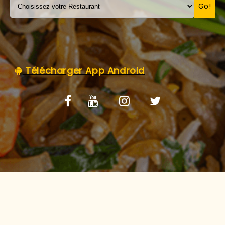
C.G.V
Go!
Télécharger App Android