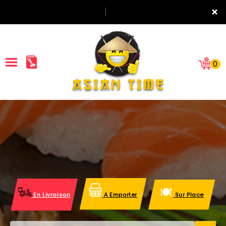
×
0
ACCUEIL
LA CARTE
NOTRE RESTAURANT
VOS AVIS
En Livraison
A Emporter
Sur Place
MENTIONS LÉGALES