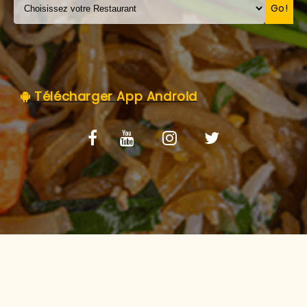
C.G.V
Go!
Télécharger App Android