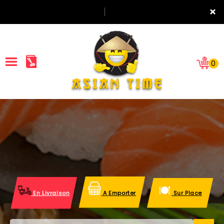
×
0
ACCUEIL
LA CARTE
NOTRE RESTAURANT
VOS AVIS
En Livraison
A Emporter
Sur Place
MENTIONS LÉGALES