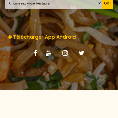
C.G.V
Go!
Télécharger App Android