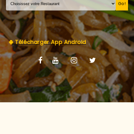
C.G.V
Go!
Télécharger App Android