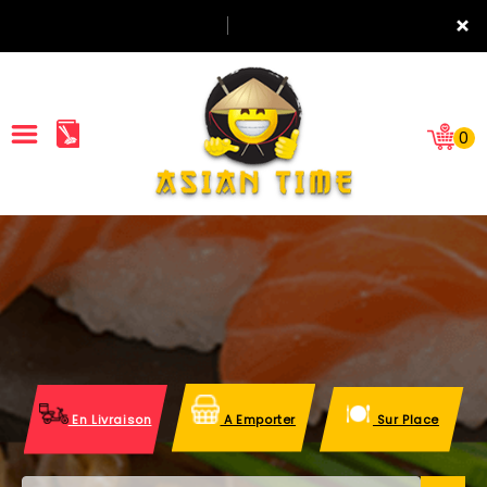
×
0
ACCUEIL
LA CARTE
NOTRE RESTAURANT
VOS AVIS
En Livraison
A Emporter
Sur Place
MENTIONS LÉGALES