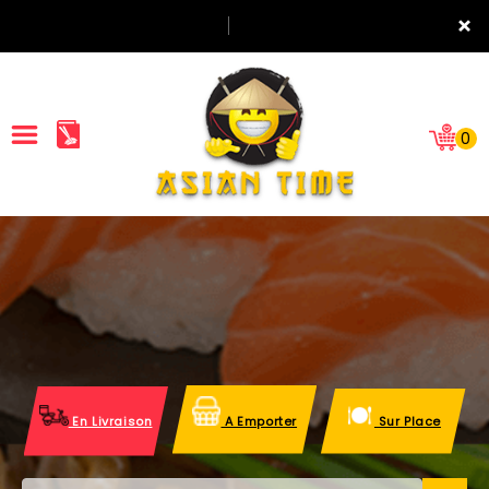
×
0
ACCUEIL
LA CARTE
NOTRE RESTAURANT
VOS AVIS
En Livraison
A Emporter
Sur Place
MENTIONS LÉGALES