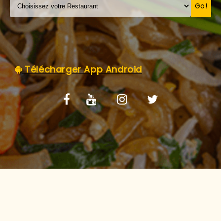
C.G.V
Go!
Télécharger App Android