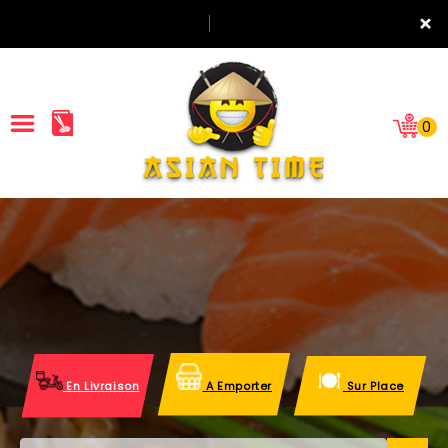
×
0
ACCUEIL
LA CARTE
NOTRE RESTAURANT
VOS AVIS
En Livraison
A Emporter
Sur Place
MENTIONS LÉGALES