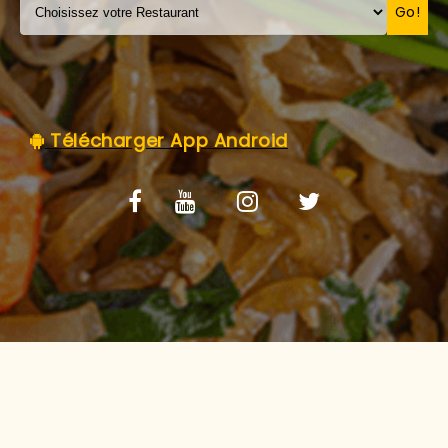
C.G.V
Go!
Télécharger App Android