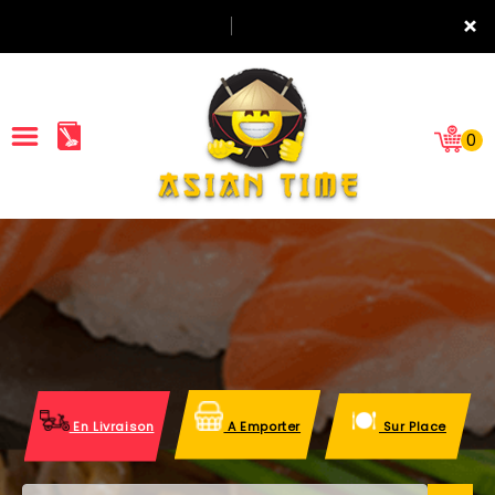
×
0
ACCUEIL
LA CARTE
NOTRE RESTAURANT
VOS AVIS
En Livraison
A Emporter
Sur Place
MENTIONS LÉGALES