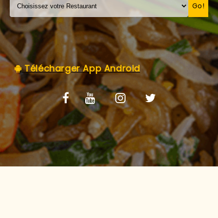
C.G.V
Go!
Télécharger App Android