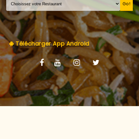
C.G.V
Go!
Télécharger App Android