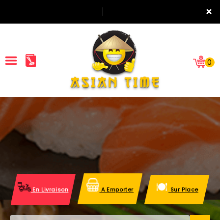
×
0
ACCUEIL
LA CARTE
NOTRE RESTAURANT
VOS AVIS
En Livraison
A Emporter
Sur Place
MENTIONS LÉGALES