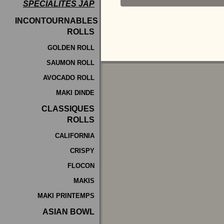
SPÉCIALITÉS JAP
Programme
INCONTOURNABLES
De
ROLLS
Fidélité
GOLDEN ROLL
SAUMON ROLL
Vos
AVOCADO ROLL
Avis
MAKI DINDE
Zones
CLASSIQUES
de
ROLLS
Livraison
CALIFORNIA
CRISPY
FLOCON
MAKIS
MAKI PRINTEMPS
ASIAN BOWL