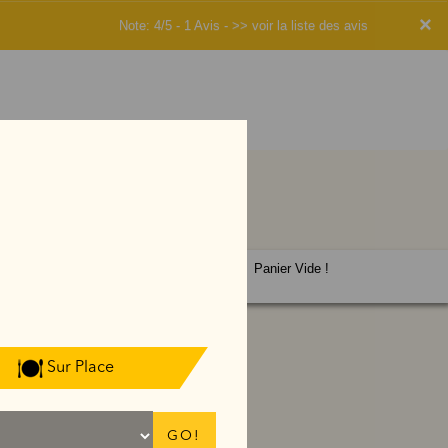
×
Note: 4/5 - 1 Avis -
>> voir la liste des avis
Panier Vide !