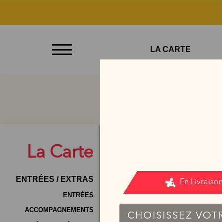
À
LA CARTE
Emporter
Allergènes
Charte
Qualité
C.G.V
La
Carte
Contact
ENTRÉES / EXTRAS
Mentions
Légales
ENTRÉES
ACCOMPAGNEMENTS
Mobile