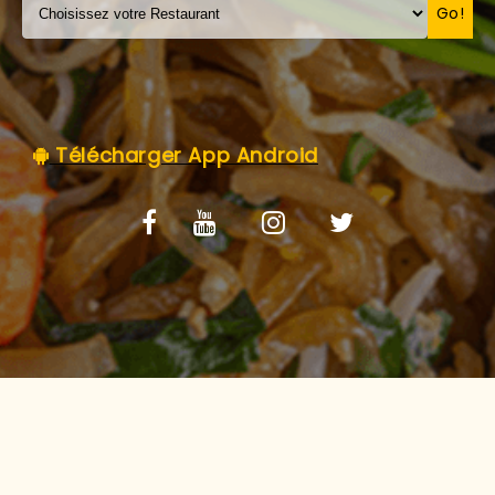
C.G.V
Go!
Télécharger App Android