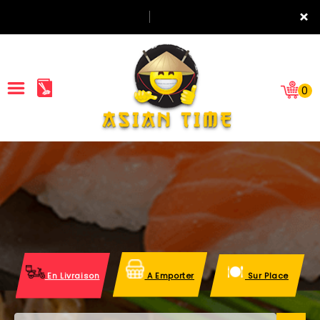
×
0
ACCUEIL
LA CARTE
NOTRE RESTAURANT
VOS AVIS
En Livraison
A Emporter
Sur Place
MENTIONS LÉGALES