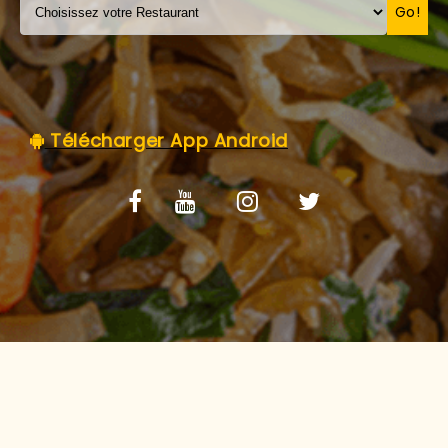
C.G.V
Go!
Télécharger App Android