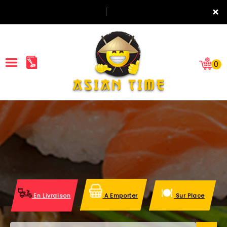
×
0
ACCUEIL
LA CARTE
NOTRE RESTAURANT
VOS AVIS
En Livraison
A Emporter
Sur Place
MENTIONS LÉGALES