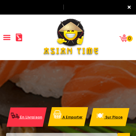
×
0
ACCUEIL
LA CARTE
NOTRE RESTAURANT
VOS AVIS
En Livraison
A Emporter
Sur Place
MENTIONS LÉGALES