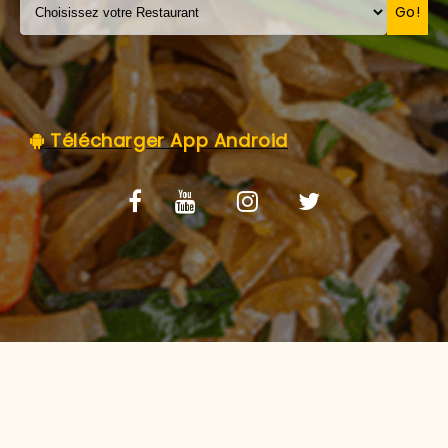
C.G.V
Go!
Télécharger App Android