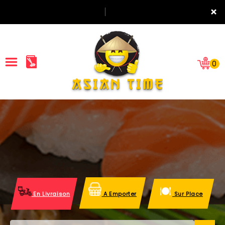
×
0
ACCUEIL
LA CARTE
NOTRE RESTAURANT
VOS AVIS
En Livraison
A Emporter
Sur Place
MENTIONS LÉGALES