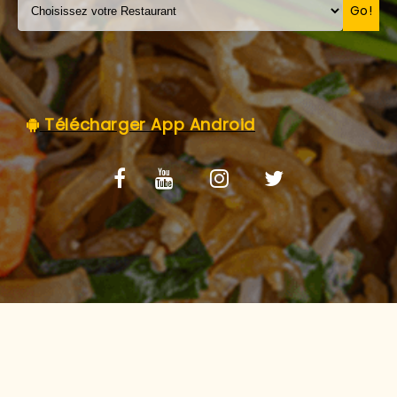
C.G.V
Go!
Télécharger App Android