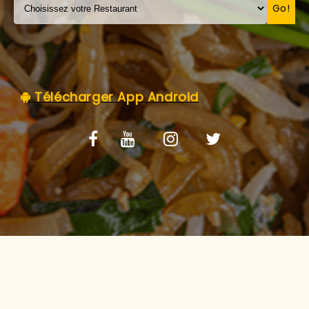
C.G.V
Go!
Télécharger App Android