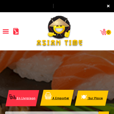
×
0
ACCUEIL
LA CARTE
NOTRE RESTAURANT
VOS AVIS
En Livraison
A Emporter
Sur Place
MENTIONS LÉGALES