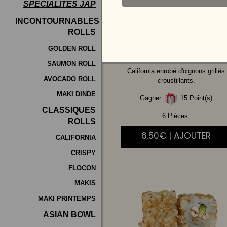
SPÉCIALITÉS JAP
Programme
INCONTOURNABLES
De
ROLLS
SAUMON
AVOCAT
Fidélité
GOLDEN ROLL
SAUMON ROLL
Vos
California enrobé d'oignons grillés
AVOCADO ROLL
Avis
croustillants.
MAKI DINDE
Gagner
15 Point(s)
Zones
CLASSIQUES
de
6 Pièces.
ROLLS
Livraison
6.50€ | AJOUTER
CALIFORNIA
CRISPY
FLOCON
MAKIS
MAKI PRINTEMPS
ASIAN BOWL