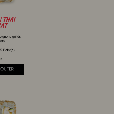
N
THAI
AT
oignons grillés
ants.
5 Point(s)
es.
JOUTER