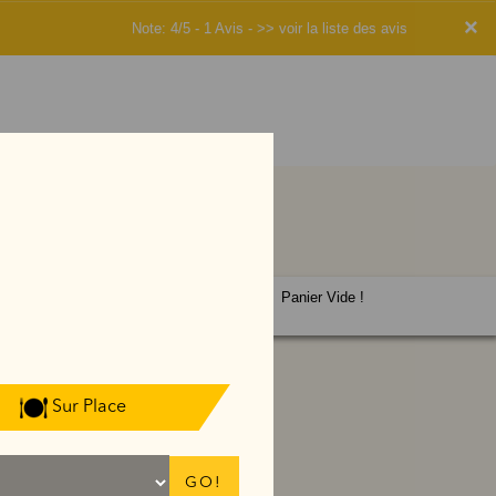
×
Note: 4/5 - 1 Avis -
>> voir la liste des avis
Panier Vide !