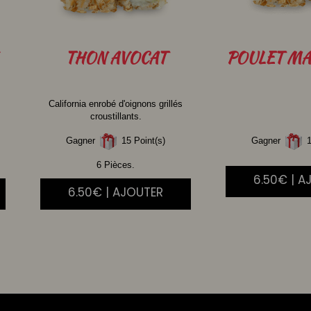
THON
AVOCAT
POULET
MA
California enrobé d'oignons grillés
croustillants.
Gagner
15 Point(s)
Gagner
1
6 Pièces.
6.50€ | A
6.50€ | AJOUTER