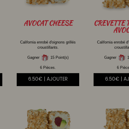
AVOCAT
CHEESE
CREVETTE
AVOC
California enrobé d'oignons grillés
California enrobé d'
croustillants.
croustill
Gagner
15 Point(s)
Gagner
1
6 Pièces.
6 Pièc
6.50€ | AJOUTER
6.50€ | A