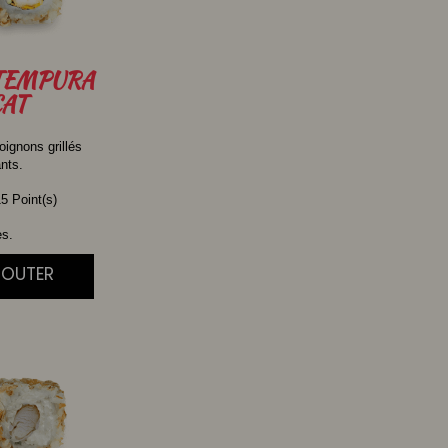
TEMPURA
AT
oignons grillés
ants.
5 Point(s)
es.
JOUTER