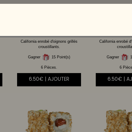
THON
CUIT AVOCAT
SAUMON
California enrobé d'oignons grillés
California enrobé d'
croustillants.
croustill
Gagner
15 Point(s)
Gagner
1
6 Pièces.
6 Pièc
6.50€ | AJOUTER
6.50€ | A