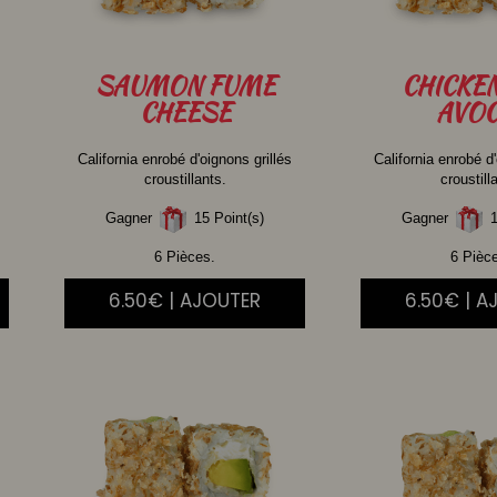
SAUMON
FUME
CHICKE
CHEESE
AVOC
California enrobé d'oignons grillés
California enrobé d'
croustillants.
croustill
Gagner
15 Point(s)
Gagner
1
6 Pièces.
6 Pièc
6.50€ | AJOUTER
6.50€ | A