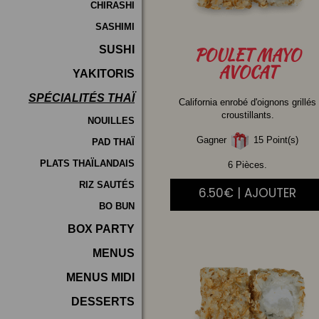
CHIRASHI
SASHIMI
SUSHI
POULET
MAYO
AVOCAT
YAKITORIS
SPÉCIALITÉS THAÏ
California enrobé d'oignons grillés
croustillants.
NOUILLES
Gagner
15 Point(s)
PAD THAÏ
PLATS THAÏLANDAIS
6 Pièces.
RIZ SAUTÉS
6.50€ | AJOUTER
BO BUN
BOX PARTY
MENUS
MENUS MIDI
DESSERTS