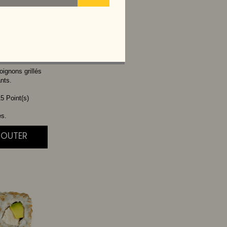
CHEESE
oignons grillés
ants.
5 Point(s)
es.
JOUTER