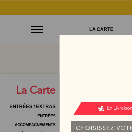
À
LA CARTE
Emporter
Allergènes
Charte
Qualité
C.G.V
La
Carte
Contact
ENTRÉES / EXTRAS
Mentions
Légales
ENTRÉES
ACCOMPAGNEMENTS
Mobile