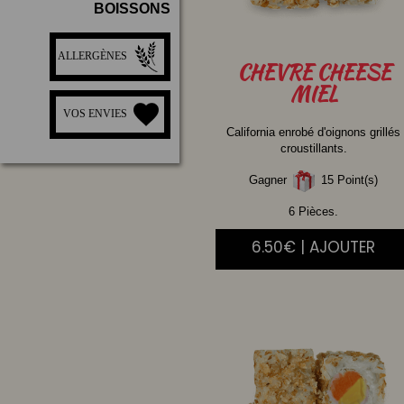
BOISSONS
ALLERGÈNES
CHEVRE
CHEESE
MIEL
VOS ENVIES
California enrobé d'oignons grillés
croustillants.
Gagner
15 Point(s)
6 Pièces.
6.50€ | AJOUTER