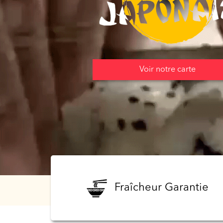
Programme
De
Fidélité
Vos
Voir notre carte
Avis
Zones
de
Livraison
Fraîcheur Garantie