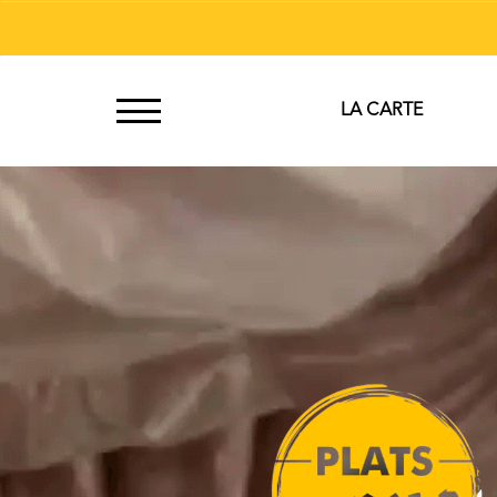
À
LA CARTE
Emporter
Allergènes
Charte
Qualité
C.G.V
Contact
Mentions
Légales
Mobile