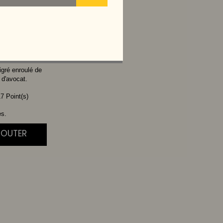
YO SPICY
igré enroulé de
 d'avocat.
7 Point(s)
es.
JOUTER