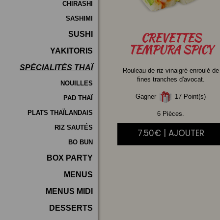
CHIRASHI
SASHIMI
SUSHI
CREVETTES
TEMPURA SPICY
YAKITORIS
SPÉCIALITÉS THAÏ
Rouleau de riz vinaigré enroulé de
fines tranches d'avocat.
NOUILLES
Gagner
17 Point(s)
PAD THAÏ
PLATS THAÏLANDAIS
6 Pièces.
RIZ SAUTÉS
7.50€ | AJOUTER
BO BUN
BOX PARTY
MENUS
MENUS MIDI
DESSERTS