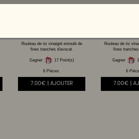
THON
CUIT SPICY
POULET
MA
Rouleau de riz vinaigré enroulé de
Rouleau de riz vina
fines tranches d'avocat.
fines tranches
Gagner
17 Point(s)
Gagner
1
6 Pièces.
6 Pièc
7.00€ | AJOUTER
7.00€ | A