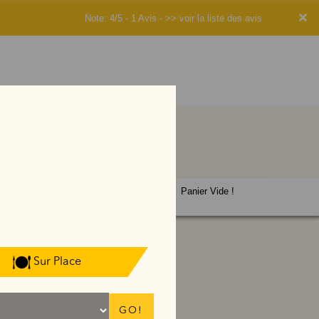
×
Note: 4/5 - 1 Avis -
>> voir la liste des avis
Panier Vide !