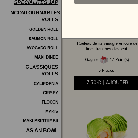
SPÉCIALITÉS JAP
Programme
INCONTOURNABLES
De
ROLLS
SAUMON
FUME
Fidélité
CHEESE
GOLDEN ROLL
SAUMON ROLL
Vos
Rouleau de riz vinaigré enroulé de
AVOCADO ROLL
Avis
fines tranches d'avocat.
MAKI DINDE
Gagner
17 Point(s)
Zones
CLASSIQUES
de
6 Pièces.
ROLLS
Livraison
7.50€ | AJOUTER
CALIFORNIA
CRISPY
FLOCON
MAKIS
MAKI PRINTEMPS
ASIAN BOWL