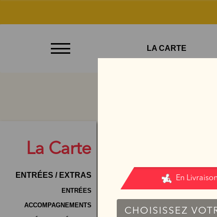
À
LA CARTE
Emporter
Allergènes
Charte
Qualité
C.G.V
La
Carte
Contact
ENTRÉES / EXTRAS
Mentions
Légales
ENTRÉES
ACCOMPAGNEMENTS
Mobile