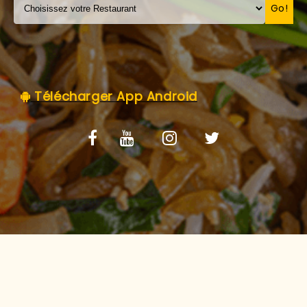
C.G.V
Go!
Télécharger App Android