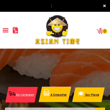
×
0
ACCUEIL
LA CARTE
NOTRE RESTAURANT
VOS AVIS
En Livraison
A Emporter
Sur Place
MENTIONS LÉGALES