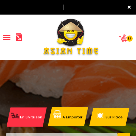
×
0
ACCUEIL
LA CARTE
NOTRE RESTAURANT
VOS AVIS
En Livraison
A Emporter
Sur Place
MENTIONS LÉGALES