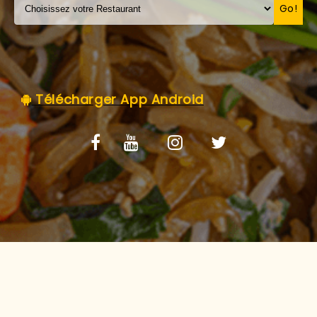
C.G.V
Go!
Télécharger App Android