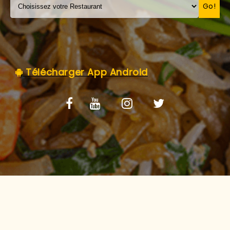
C.G.V
Go!
Télécharger App Android