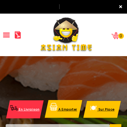
×
0
ACCUEIL
LA CARTE
NOTRE RESTAURANT
VOS AVIS
En Livraison
A Emporter
Sur Place
MENTIONS LÉGALES