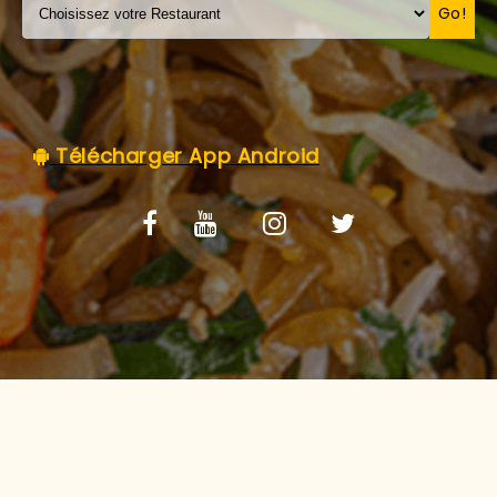
C.G.V
Go!
Télécharger App Android