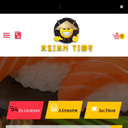
×
0
ACCUEIL
LA CARTE
NOTRE RESTAURANT
VOS AVIS
En Livraison
A Emporter
Sur Place
MENTIONS LÉGALES