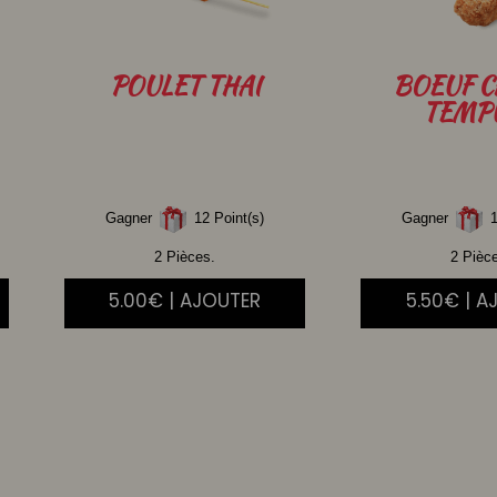
POULET
THAI
BOEUF
C
TEMP
Gagner
12 Point(s)
Gagner
1
2 Pièces.
2 Pièc
5.00€ | AJOUTER
5.50€ | A