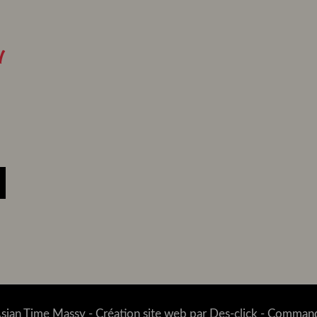
I
sian Time Massy
- Création site web par
Des-click
-
Commande