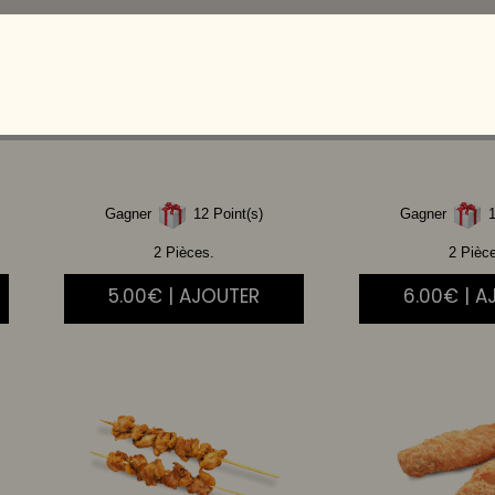
BOEUF
CHEESE
SAU
Gagner
12 Point(s)
Gagner
1
2 Pièces.
2 Pièc
5.00€ | AJOUTER
6.00€ | A