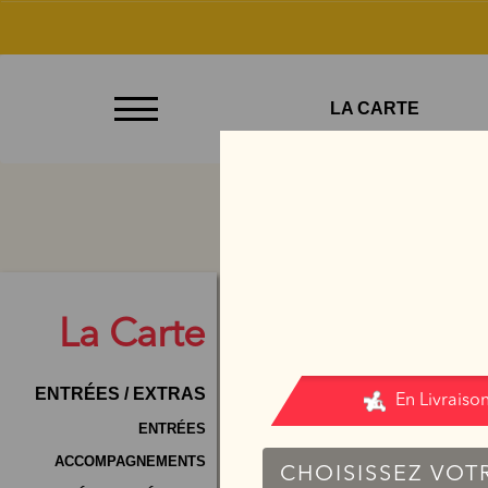
À
LA CARTE
Emporter
Allergènes
Charte
Qualité
C.G.V
La
Carte
Contact
ENTRÉES / EXTRAS
Mentions
Légales
ENTRÉES
ACCOMPAGNEMENTS
Mobile