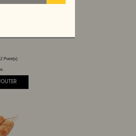
MON
2 Point(s)
es.
JOUTER