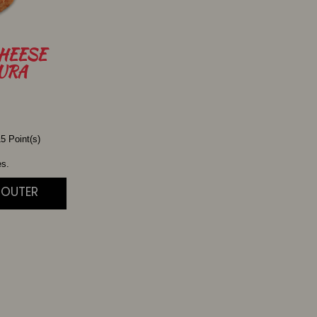
HEESE
URA
5 Point(s)
es.
JOUTER