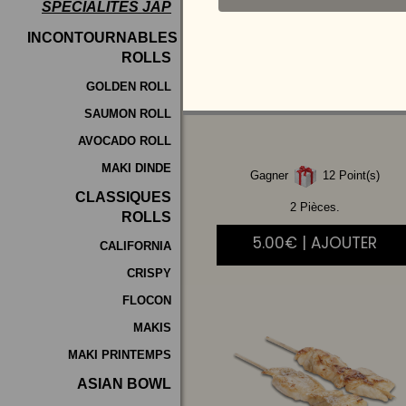
SPÉCIALITÉS JAP
Programme
INCONTOURNABLES
De
ROLLS
BOULETTES
DE
Fidélité
POULET
GOLDEN ROLL
SAUMON ROLL
Vos
AVOCADO ROLL
Avis
MAKI DINDE
Gagner
12 Point(s)
Zones
CLASSIQUES
de
2 Pièces.
ROLLS
Livraison
5.00€ | AJOUTER
CALIFORNIA
CRISPY
FLOCON
MAKIS
MAKI PRINTEMPS
ASIAN BOWL