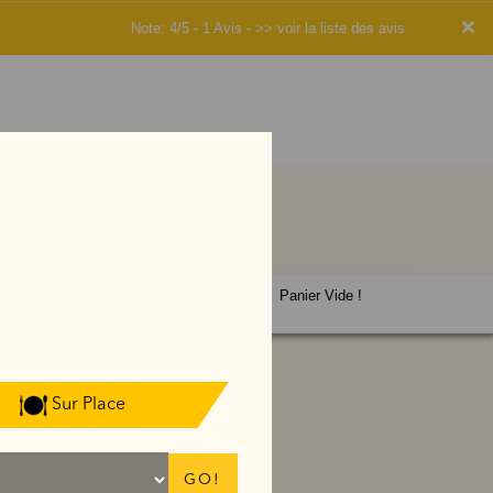
×
Note: 4/5 - 1 Avis -
>> voir la liste des avis
Panier Vide !