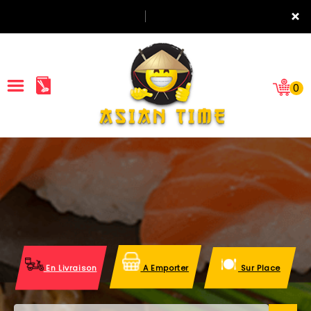
×
0
ACCUEIL
LA CARTE
NOTRE RESTAURANT
VOS AVIS
En Livraison
A Emporter
Sur Place
MENTIONS LÉGALES