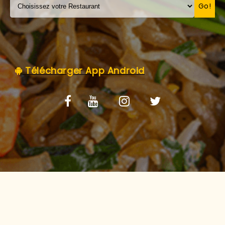
C.G.V
Go!
Télécharger App Android