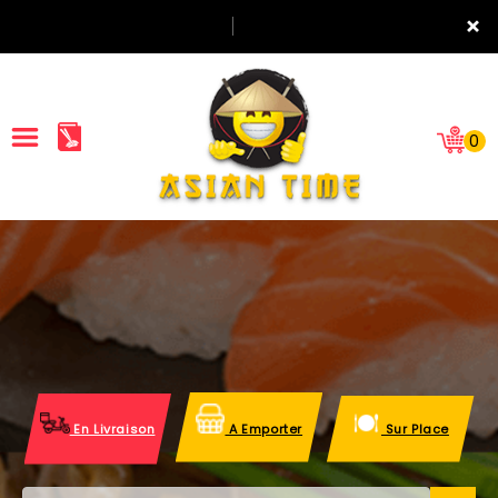
×
0
ACCUEIL
LA CARTE
NOTRE RESTAURANT
VOS AVIS
En Livraison
A Emporter
Sur Place
MENTIONS LÉGALES