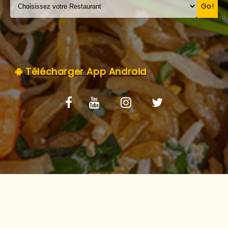
C.G.V
Go!
Télécharger App Android