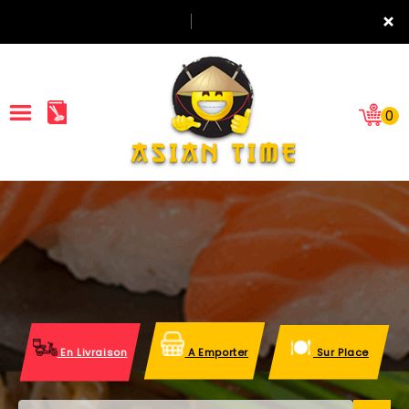
×
0
ACCUEIL
LA CARTE
NOTRE RESTAURANT
VOS AVIS
En Livraison
A Emporter
Sur Place
MENTIONS LÉGALES