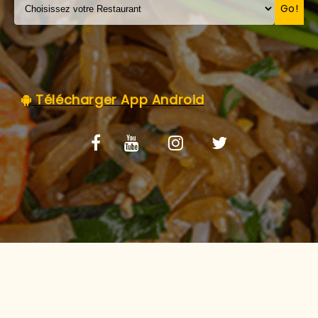
C.G.V
Go!
Télécharger App Android